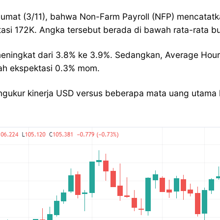
, Jumat (3/11), bahwa Non-Farm Payroll (NFP) mencatatk
asi 172K. Angka tersebut berada di bawah rata-rata b
ningkat dari 3.8% ke 3.9%. Sedangkan, Average Hourly
wah ekspektasi 0.3% mom.
ukur kinerja USD versus beberapa mata uang utama la