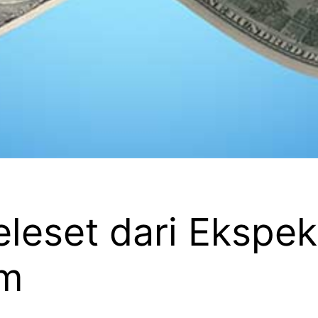
eset dari Ekspekt
am