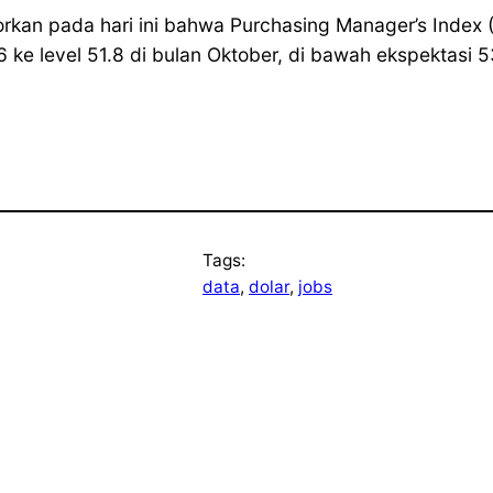
rkan pada hari ini bahwa Purchasing Manager’s Index 
ke level 51.8 di bulan Oktober, di bawah ekspektasi 5
Tags:
data
, 
dolar
, 
jobs