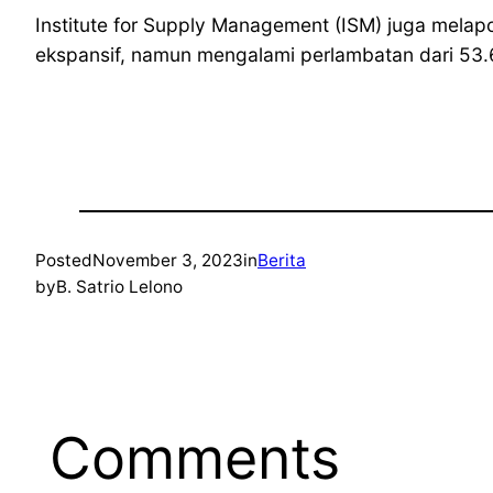
Institute for Supply Management (ISM) juga melapo
ekspansif, namun mengalami perlambatan dari 53.6 
Posted
November 3, 2023
in
Berita
by
B. Satrio Lelono
Comments