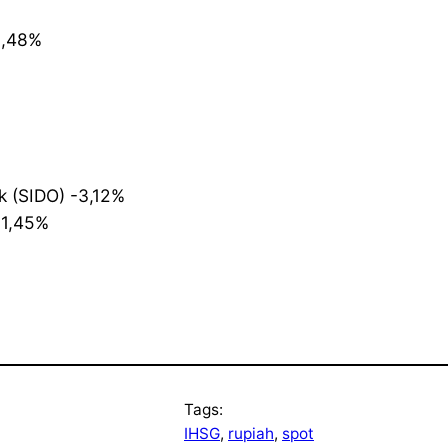
3,48%
k (SIDO) -3,12%
-1,45%
Tags:
IHSG
, 
rupiah
, 
spot