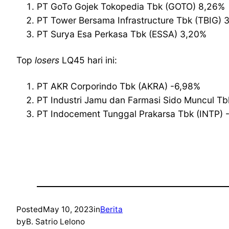
PT GoTo Gojek Tokopedia Tbk (GOTO) 8,26%
PT Tower Bersama Infrastructure Tbk (TBIG) 
PT Surya Esa Perkasa Tbk (ESSA) 3,20%
Top
losers
LQ45 hari ini:
PT AKR Corporindo Tbk (AKRA) -6,98%
PT Industri Jamu dan Farmasi Sido Muncul Tb
PT Indocement Tunggal Prakarsa Tbk (INTP) 
Posted
May 10, 2023
in
Berita
by
B. Satrio Lelono