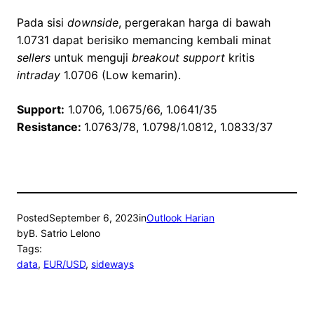
Pada sisi
downside
, pergerakan harga di bawah
1.0731 dapat berisiko memancing kembali minat
sellers
untuk menguji
breakout support
kritis
intraday
1.0706 (Low kemarin).
Support:
1.0706, 1.0675/66, 1.0641/35
Resistance:
1.0763/78, 1.0798/1.0812, 1.0833/37
Posted
September 6, 2023
in
Outlook Harian
by
B. Satrio Lelono
Tags:
data
, 
EUR/USD
, 
sideways