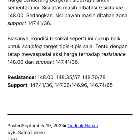
sementara ini. Sisi atas masih dibatasi
resistance
148.00. Sedangkan, sisi bawah masih ditahan zona
support
147.41/36.
Biasanya, kondisi teknikal seperti ini cukup baik
untuk
scalping
target tipis-tipis saja. Tentu dengan
tetap mewaspadai aksi harga terhadap
resistance
148.00 dan
support
147.41/36.
Resistance
: 148.00, 148.35/57, 148.70/78
Support
: 147.41/36, 147.06/146.96, 146.74/65
Posted
September 19, 2023
in
Outlook Harian
by
B. Satrio Lelono
Tags: