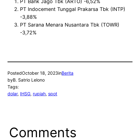
PT Bank Jago Tbk (ARTO) -6,52%
PT Indocement Tunggal Prakarsa Tbk (INTP)
-3,88%
PT Sarana Menara Nusantara Tbk (TOWR)
-3,72%
Posted
October 18, 2023
in
Berita
by
B. Satrio Lelono
Tags:
dolar
, 
IHSG
, 
rupiah
, 
spot
Comments