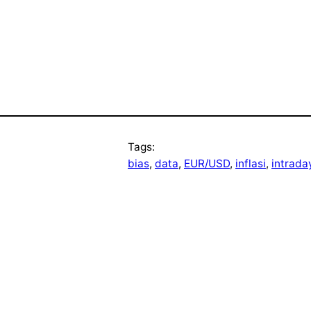
Tags:
bias
, 
data
, 
EUR/USD
, 
inflasi
, 
intrada