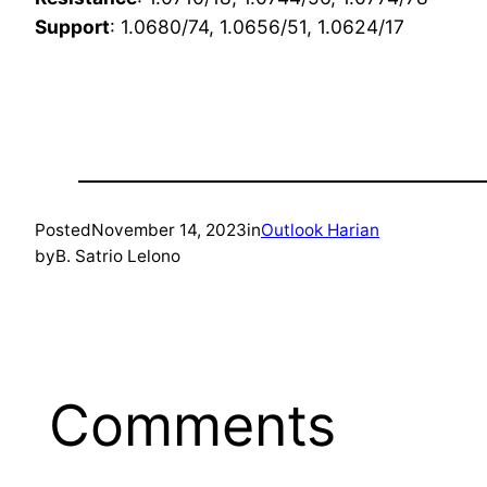
Support
: 1.0680/74, 1.0656/51, 1.0624/17
Posted
November 14, 2023
in
Outlook Harian
by
B. Satrio Lelono
Comments