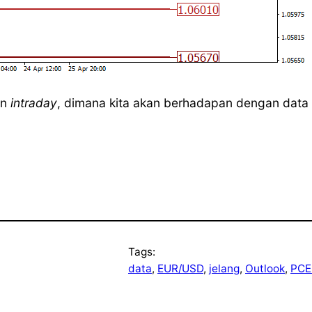
an
intraday
, dimana kita akan berhadapan dengan data in
Tags:
data
, 
EUR/USD
, 
jelang
, 
Outlook
, 
PCE 