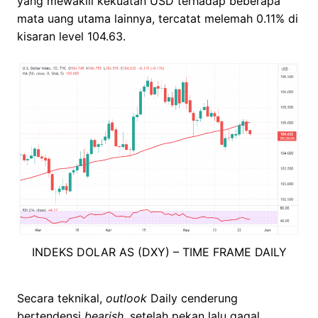
yang mewakili kekuatan USD terhadap beberapa
mata uang utama lainnya, tercatat melemah 0.11% di
kisaran level 104.63.
INDEKS DOLAR AS (DXY) – TIME FRAME DAILY
Secara teknikal,
outlook
Daily cenderung
bertendensi
bearish
, setelah pekan lalu gagal