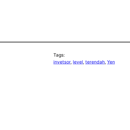
Tags:
invetsor
, 
level
, 
terendah
, 
Yen