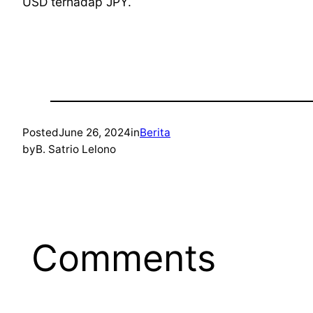
USD terhadap JPY.
Posted
June 26, 2024
in
Berita
by
B. Satrio Lelono
Comments