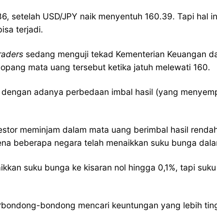
86, setelah USD/JPY naik menyentuh 160.39. Tapi hal 
isa terjadi.
raders
sedang menguji tekad Kementerian Keuangan d
nopang mata uang tersebut ketika jatuh melewati 160.
h dengan adanya perbedaan imbal hasil (yang menyempi
vestor meminjam dalam mata uang berimbal hasil renda
karena beberapa negara telah menaikkan suku bunga dala
ikkan suku bunga ke kisaran nol hingga 0,1%, tapi suk
berbondong-bondong mencari keuntungan yang lebih tin