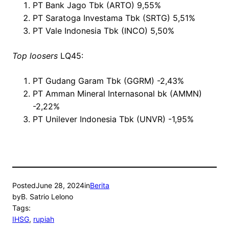
PT Bank Jago Tbk (ARTO) 9,55%
PT Saratoga Investama Tbk (SRTG) 5,51%
PT Vale Indonesia Tbk (INCO) 5,50%
Top loosers
LQ45:
PT Gudang Garam Tbk (GGRM) -2,43%
PT Amman Mineral Internasonal bk (AMMN)
-2,22%
PT Unilever Indonesia Tbk (UNVR) -1,95%
Posted
June 28, 2024
in
Berita
by
B. Satrio Lelono
Tags:
IHSG
, 
rupiah