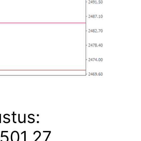
stus:
.501,27