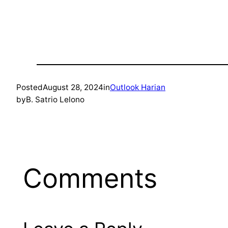
Posted
August 28, 2024
in
Outlook Harian
by
B. Satrio Lelono
Comments