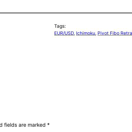
Tags:
EUR/USD
, 
Ichimoku
, 
Pivot Fibo Ret
d fields are marked
*