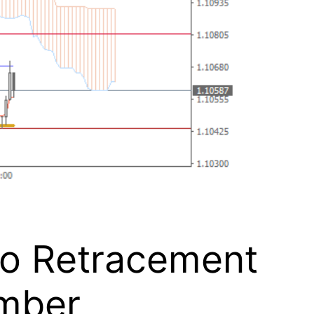
bo Retracement
ember