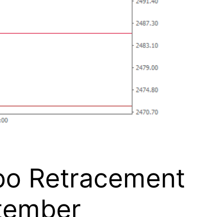
ibo Retracement
ptember