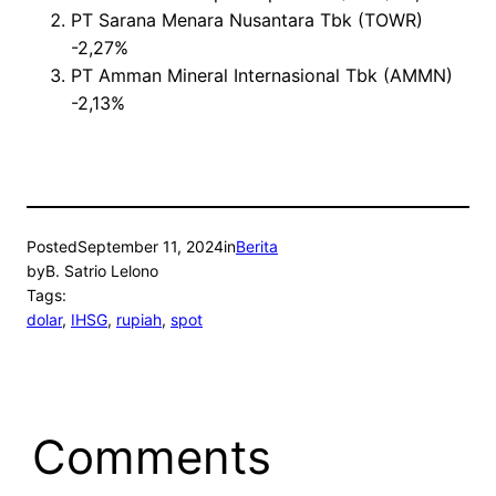
PT Sarana Menara Nusantara Tbk (TOWR)
-2,27%
PT Amman Mineral Internasional Tbk (AMMN)
-2,13%
Posted
September 11, 2024
in
Berita
by
B. Satrio Lelono
Tags:
dolar
, 
IHSG
, 
rupiah
, 
spot
Comments