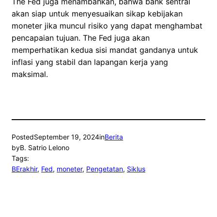
The Fed juga menambahkan, bahwa bank sentral
akan siap untuk menyesuaikan sikap kebijakan
moneter jika muncul risiko yang dapat menghambat
pencapaian tujuan. The Fed juga akan
memperhatikan kedua sisi mandat gandanya untuk
inflasi yang stabil dan lapangan kerja yang
maksimal.
Posted
September 19, 2024
in
Berita
by
B. Satrio Lelono
Tags:
BErakhir
, 
Fed
, 
moneter
, 
Pengetatan
, 
Siklus