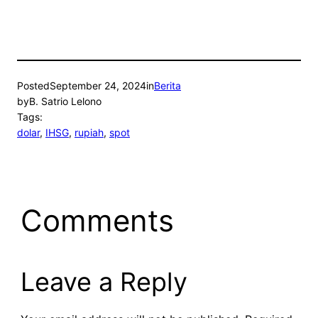
Posted
September 24, 2024
in
Berita
by
B. Satrio Lelono
Tags:
dolar
, 
IHSG
, 
rupiah
, 
spot
Comments
Leave a Reply