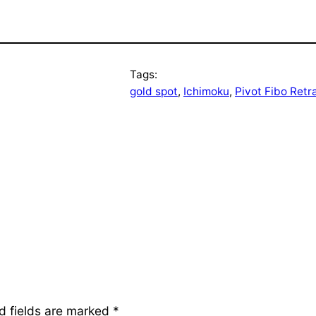
Tags:
gold spot
, 
Ichimoku
, 
Pivot Fibo Ret
d fields are marked
*