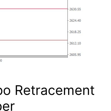
ibo Retracement
ber