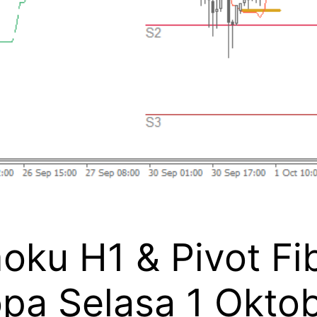
moku H1 & Pivot F
opa Selasa 1 Okto