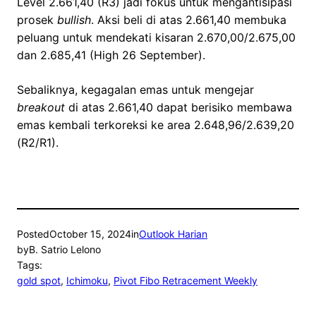
Level 2.661,40 (R3) jadi fokus untuk mengantisipasi
prosek
bullish
. Aksi beli di atas 2.661,40 membuka
peluang untuk mendekati kisaran 2.670,00/2.675,00
dan 2.685,41 (High 26 September).
Sebaliknya, kegagalan emas untuk mengejar
breakout
di atas 2.661,40 dapat berisiko membawa
emas kembali terkoreksi ke area 2.648,96/2.639,20
(R2/R1).
Posted
October 15, 2024
in
Outlook Harian
by
B. Satrio Lelono
Tags:
gold spot
, 
Ichimoku
, 
Pivot Fibo Retracement Weekly