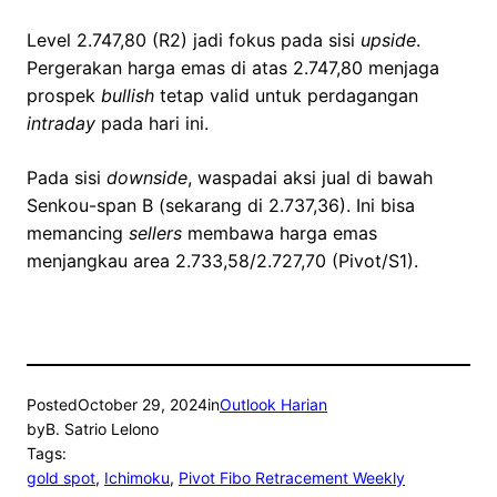
Level 2.747,80 (R2) jadi fokus pada sisi
upside
.
Pergerakan harga emas di atas 2.747,80 menjaga
prospek
bullish
tetap valid untuk perdagangan
intraday
pada hari ini.
Pada sisi
downside
, waspadai aksi jual di bawah
Senkou-span B (sekarang di 2.737,36). Ini bisa
memancing
sellers
membawa harga emas
menjangkau area 2.733,58/2.727,70 (Pivot/S1).
Posted
October 29, 2024
in
Outlook Harian
by
B. Satrio Lelono
Tags:
gold spot
, 
Ichimoku
, 
Pivot Fibo Retracement Weekly