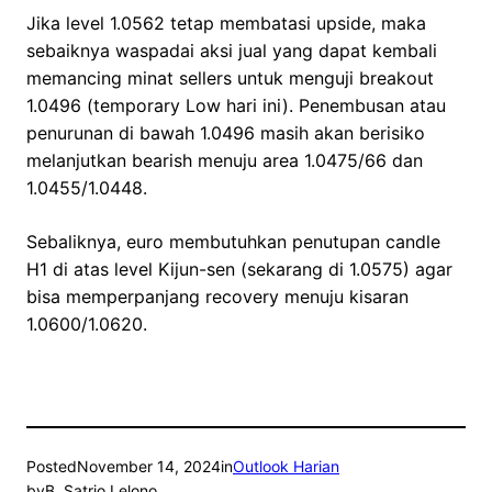
Jika level 1.0562 tetap membatasi upside, maka
sebaiknya waspadai aksi jual yang dapat kembali
memancing minat sellers untuk menguji breakout
1.0496 (temporary Low hari ini). Penembusan atau
penurunan di bawah 1.0496 masih akan berisiko
melanjutkan bearish menuju area 1.0475/66 dan
1.0455/1.0448.
Sebaliknya, euro membutuhkan penutupan candle
H1 di atas level Kijun-sen (sekarang di 1.0575) agar
bisa memperpanjang recovery menuju kisaran
1.0600/1.0620.
Posted
November 14, 2024
in
Outlook Harian
by
B. Satrio Lelono