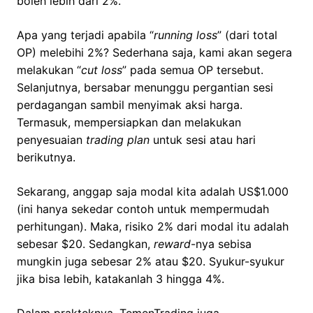
boleh lebih dari 2%.
Apa yang terjadi apabila “
running loss
” (dari total
OP) melebihi 2%? Sederhana saja, kami akan segera
melakukan “
cut loss
” pada semua OP tersebut.
Selanjutnya, bersabar menunggu pergantian sesi
perdagangan sambil menyimak aksi harga.
Termasuk, mempersiapkan dan melakukan
penyesuaian
trading plan
untuk sesi atau hari
berikutnya.
Sekarang, anggap saja modal kita adalah US$1.000
(ini hanya sekedar contoh untuk mempermudah
perhitungan). Maka, risiko 2% dari modal itu adalah
sebesar $20. Sedangkan,
reward
-nya sebisa
mungkin juga sebesar 2% atau $20. Syukur-syukur
jika bisa lebih, katakanlah 3 hingga 4%.
Dalam prakteknya, TemenTrading juga