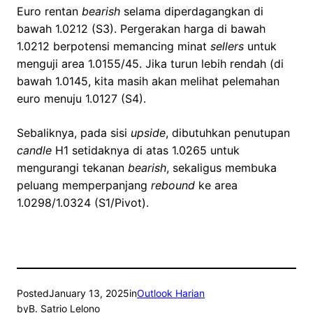
Euro rentan
bearish
selama diperdagangkan di
bawah 1.0212 (S3). Pergerakan harga di bawah
1.0212 berpotensi memancing minat
sellers
untuk
menguji area 1.0155/45. Jika turun lebih rendah (di
bawah 1.0145, kita masih akan melihat pelemahan
euro menuju 1.0127 (S4).
Sebaliknya, pada sisi
upside
, dibutuhkan penutupan
candle
H1 setidaknya di atas 1.0265 untuk
mengurangi tekanan
bearish
, sekaligus membuka
peluang memperpanjang
rebound
ke area
1.0298/1.0324 (S1/Pivot).
Posted
January 13, 2025
in
Outlook Harian
by
B. Satrio Lelono