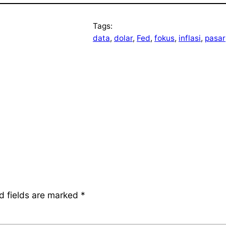
Tags:
data
, 
dolar
, 
Fed
, 
fokus
, 
inflasi
, 
pasar
d fields are marked
*