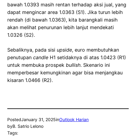
bawah 1.0393 masih rentan terhadap aksi jual, yang
dapat mengincar area 1.0363 (S1). Jika turun lebih
rendah (di bawah 1.0363), kita barangkali masih
akan melihat penurunan lebih lanjut mendekati
1.0326 (S2).
Sebaliknya, pada sisi
upside
, euro membutuhkan
penutupan
candle
H1 setidaknya di atas 1.0423 (R1)
untuk membuka prospek
bullish
. Skenario ini
memperbesar kemungkinan agar bisa menjangkau
kisaran 1.0466 (R2).
Posted
January 31, 2025
in
Outlook Harian
by
B. Satrio Lelono
Tags: