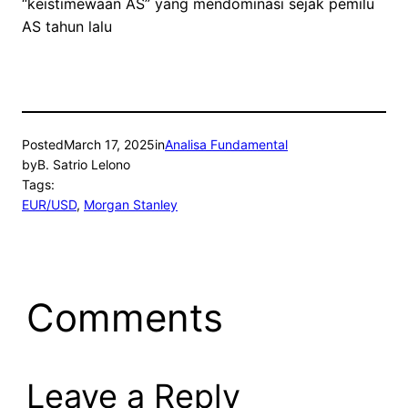
“keistimewaan AS” yang mendominasi sejak pemilu
AS tahun lalu
Posted
March 17, 2025
in
Analisa Fundamental
by
B. Satrio Lelono
Tags:
EUR/USD
, 
Morgan Stanley
Comments
Leave a Reply