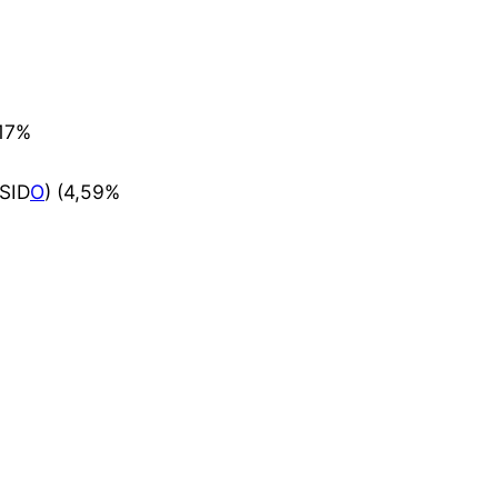
,17%
(SID
O
) (4,59%