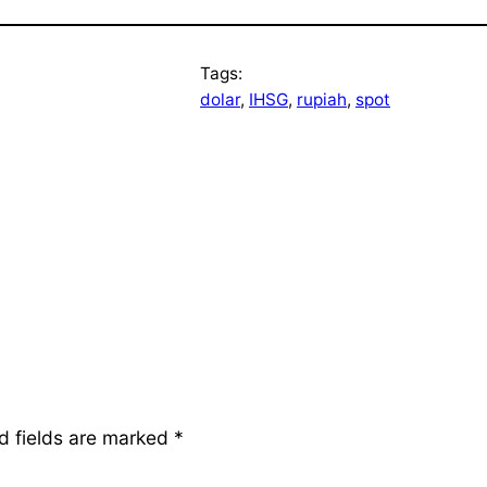
Tags:
dolar
, 
IHSG
, 
rupiah
, 
spot
d fields are marked
*