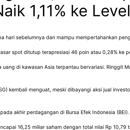
aik 1,11% ke Leve
apa hari sebelumnya dan mampu mempertahankan pengu
pasar spot ditutup terapresiasi 46 poin atau 0,28% ke p
 uang di kawasan Asia terpantau bervariasi. Ringgit M
) kembali menguat, meski dibayangi aksi jual investor
pada akhir perdagangan di Bursa Efek Indonesia (BEI).
ncapai 16,25 miliar saham dengan total nilai Rp 10,79