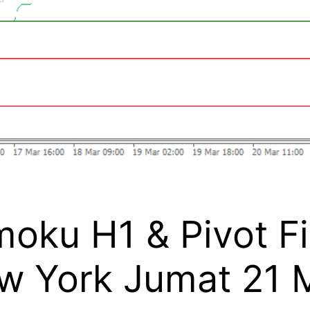
moku H1 & Pivot F
w York Jumat 21 