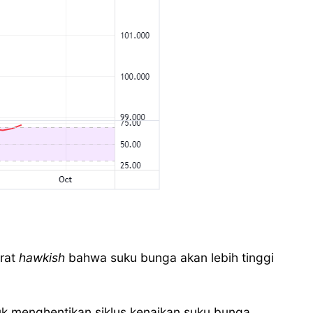
arat
hawkish
bahwa suku bunga akan lebih tinggi
uk menghentikan siklus kenaikan suku bunga.