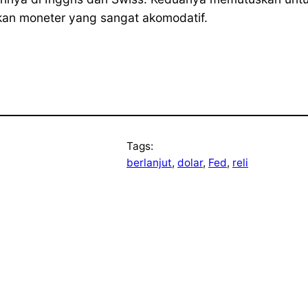
an moneter yang sangat akomodatif.
Tags:
berlanjut
, 
dolar
, 
Fed
, 
reli