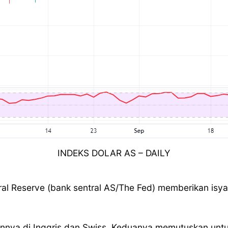
INDEKS DOLAR AS – DAILY
al Reserve (bank sentral AS/The Fed) memberikan isy
ainnya di Inggris dan Swiss. Keduanya memutuskan unt