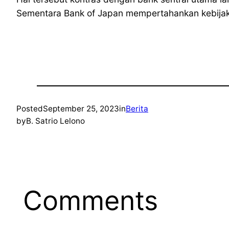
Sementara Bank of Japan mempertahankan kebijak
Posted
September 25, 2023
in
Berita
by
B. Satrio Lelono
Comments