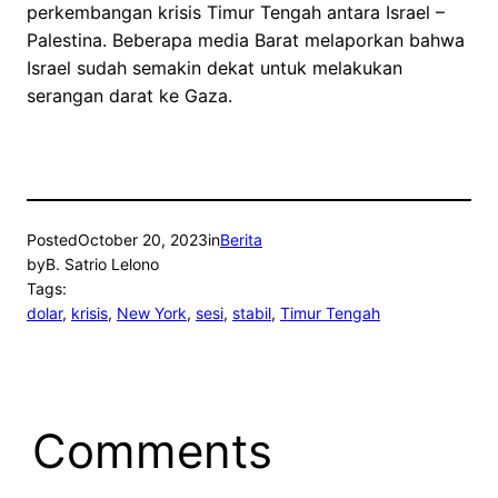
perkembangan krisis Timur Tengah antara Israel –
Palestina. Beberapa media Barat melaporkan bahwa
Israel sudah semakin dekat untuk melakukan
serangan darat ke Gaza.
Posted
October 20, 2023
in
Berita
by
B. Satrio Lelono
Tags:
dolar
, 
krisis
, 
New York
, 
sesi
, 
stabil
, 
Timur Tengah
Comments