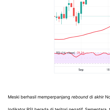
Meski berhasil memperpanjang
rebound
di akhir 
Indikator RSI berada di teritori negatif. Sementara, 