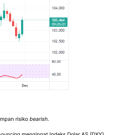
impan risiko
bearish
.
bouncing
mengingat Indeks Dolar AS (DXY)