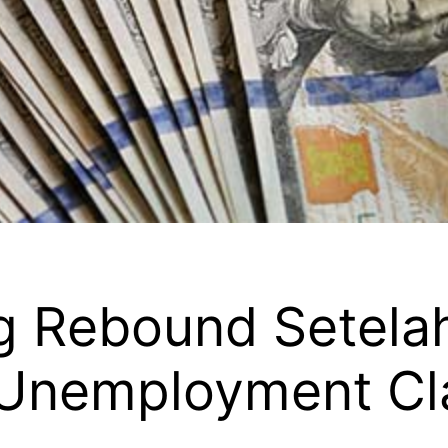
g Rebound Setelah
n Unemployment Cl