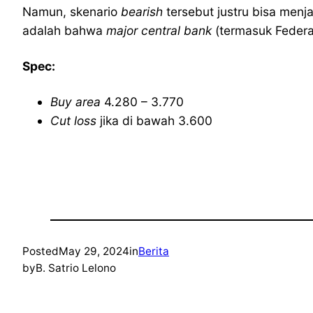
Namun, skenario
bearish
tersebut justru bisa menj
adalah bahwa
major central bank
(termasuk Federa
Spec:
Buy area
4.280 – 3.770
Cut loss
jika di bawah 3.600
Posted
May 29, 2024
in
Berita
by
B. Satrio Lelono