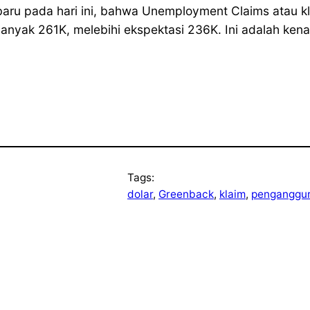
baru pada hari ini, bahwa Unemployment Claims atau 
banyak 261K, melebihi ekspektasi 236K. Ini adalah ken
Tags:
dolar
, 
Greenback
, 
klaim
, 
penganggu