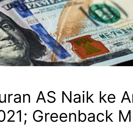
ran AS Naik ke A
021; Greenback M