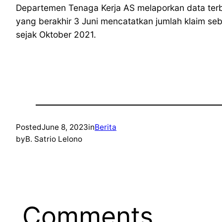
Departemen Tenaga Kerja AS melaporkan data ter
yang berakhir 3 Juni mencatatkan jumlah klaim se
sejak Oktober 2021.
Posted
June 8, 2023
in
Berita
by
B. Satrio Lelono
Comments