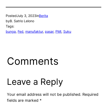
Posted
July 3, 2023
in
Berita
by
B. Satrio Lelono
Tags:
bunga
, 
Fed
, 
manufaktur
, 
pasar
, 
PMI
, 
Suku
Comments
Leave a Reply
Your email address will not be published.
Required
fields are marked
*